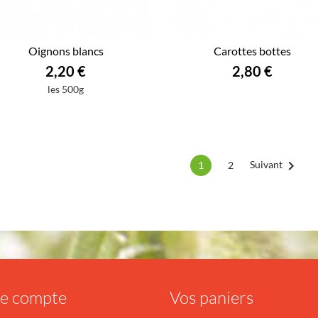
Oignons blancs
Carottes bottes
2,20 €
2,80 €
les 500g

Suivant
2
1
re compte
Vos paniers