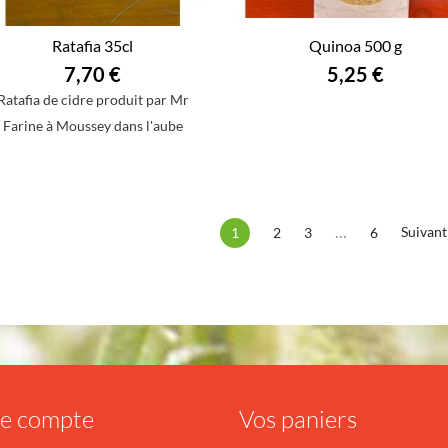
Ratafia 35cl
Quinoa 500 g
7,70 €
5,25 €
Ratafia de cidre produit par Mr
Farine à Moussey dans l'aube
…
Suivant
2
3
6
1
re compte
Vos paniers